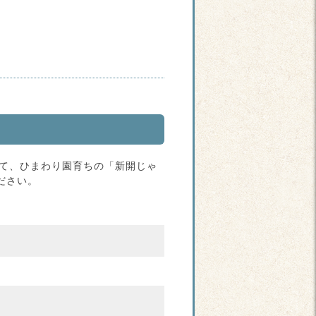
材として、ひまわり園育ちの「新開じゃ
ださい。