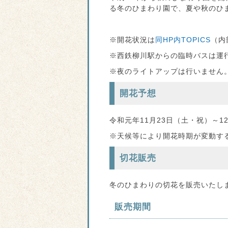
る冬のひまわり園で、夏や秋のひ
※開花状況は
同HP内TOPICS
（内
※西鉄柳川駅からの臨時バスは運
※夜のライトアップは行いません
開花予想
令和元年11月23日（土・祝）～1
※天候等により開花時期が変動す
切花販売
冬のひまわりの切花を販売いたしま
販売期間