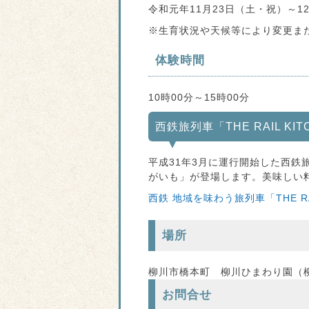
令和元年11月23日（土・祝）～1
※生育状況や天候等により変更ま
体験時間
10時00分～15時00分
西鉄旅列車「THE RAIL KI
平成31年3月に運行開始した西鉄旅列
がいも」が登場します。美味しい
西鉄 地域を味わう旅列車「THE RAIL
場所
柳川市橋本町 柳川ひまわり園（柳
お問合せ