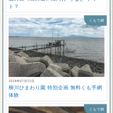
ト？
くもで網
2018年07月21日
柳川ひまわり園 特別企画 無料くも手網
体験
くもで網