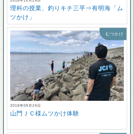
2018年10月29日
理科の授業、釣りキチ三平⇒有明海「ム
ツかけ」
むつかけ
2018年09月24日
山門ＪＣ様ムツかけ体験