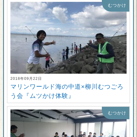
むつかけ
2018年09月22日
マリンワールド海の中道×柳川むつごろ
う会『ムツかけ体験』
むつかけ