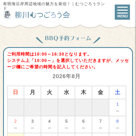
有明海沿岸周辺地域の魅力を発信！｜むつごろうラン
ド
BBQ予約フォーム
ご利用時間は10:00～16:30となります。
システム上「10:00～」を選択していただきますが、メッセ
ージ欄にご希望の時間を記入してください。
2026年8月
日
月
火
水
木
金
土
1
－
2
3
4
5
6
7
8
－
－
－
－
－
－
－