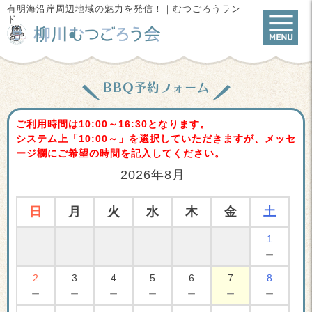
有明海沿岸周辺地域の魅力を発信！｜むつごろうラン
ド
BBQ予約フォーム
ご利用時間は10:00～16:30となります。
システム上「10:00～」を選択していただきますが、メッセ
ージ欄にご希望の時間を記入してください。
2026年8月
日
月
火
水
木
金
土
1
－
2
3
4
5
6
7
8
－
－
－
－
－
－
－