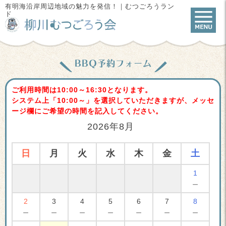
有明海沿岸周辺地域の魅力を発信！｜むつごろうラン
ド
BBQ予約フォーム
ご利用時間は10:00～16:30となります。
システム上「10:00～」を選択していただきますが、メッセ
ージ欄にご希望の時間を記入してください。
2026年8月
日
月
火
水
木
金
土
1
－
2
3
4
5
6
7
8
－
－
－
－
－
－
－