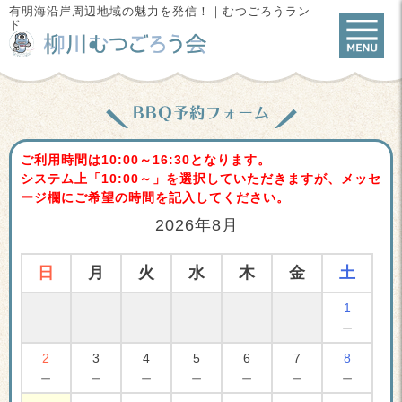
有明海沿岸周辺地域の魅力を発信！｜むつごろうラン
ド
BBQ予約フォーム
ご利用時間は10:00～16:30となります。
システム上「10:00～」を選択していただきますが、メッセ
ージ欄にご希望の時間を記入してください。
2026年8月
日
月
火
水
木
金
土
1
－
2
3
4
5
6
7
8
－
－
－
－
－
－
－