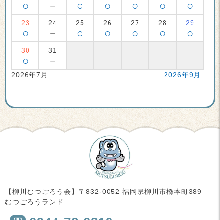
○
－
○
○
○
○
○
23
24
25
26
27
28
29
○
－
○
○
○
○
○
30
31
○
－
2026年7月
2026年9月
【柳川むつごろう会】〒832-0052 福岡県柳川市橋本町389
むつごろうランド