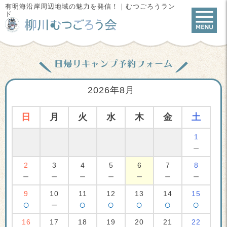
有明海沿岸周辺地域の魅力を発信！｜むつごろうラン
ド
日帰りキャンプ予約フォーム
2026年8月
日
月
火
水
木
金
土
1
－
2
3
4
5
6
7
8
－
－
－
－
－
－
－
9
10
11
12
13
14
15
○
－
○
○
○
○
○
16
17
18
19
20
21
22