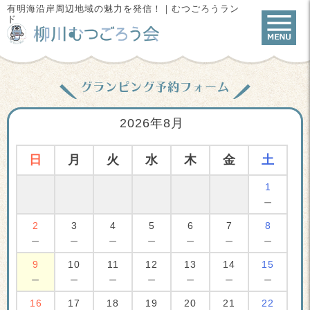
有明海沿岸周辺地域の魅力を発信！｜むつごろうラン
ド
グランピング予約フォーム
2026年8月
日
月
火
水
木
金
土
1
－
2
3
4
5
6
7
8
－
－
－
－
－
－
－
9
10
11
12
13
14
15
－
－
－
－
－
－
－
16
17
18
19
20
21
22