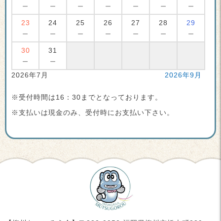
－
－
－
－
－
－
－
23
24
25
26
27
28
29
－
－
－
－
－
－
－
30
31
－
－
2026年7月
2026年9月
※受付時間は16：30までとなっております。
※支払いは現金のみ、受付時にお支払い下さい。