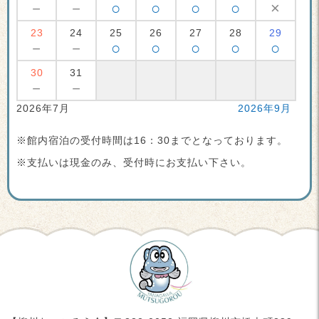
－
－
○
○
○
○
×
23
24
25
26
27
28
29
－
－
○
○
○
○
○
30
31
－
－
2026年7月
2026年9月
※館内宿泊の受付時間は16：30までとなっております。
※支払いは現金のみ、受付時にお支払い下さい。