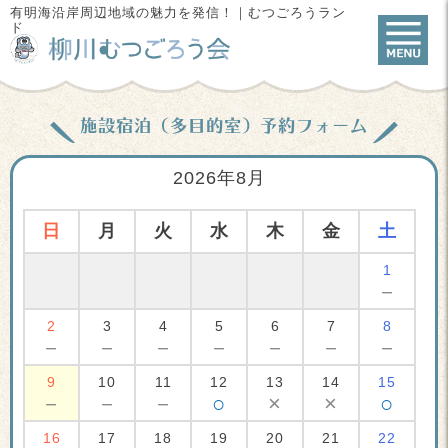
有明海沿岸周辺地域の魅力を発信！｜むつごろうラン
ド
施設宿泊（多目的室）予約フォーム
2026年8月
日
月
火
水
木
金
土
1
－
2
3
4
5
6
7
8
－
－
－
－
－
－
－
9
10
11
12
13
14
15
－
－
－
○
×
×
○
16
17
18
19
20
21
22