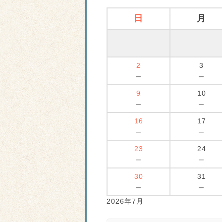
日
月
2
3
－
－
9
10
－
－
16
17
－
－
23
24
－
－
30
31
－
－
2026年7月