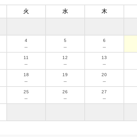
火
水
木
4
5
6
－
－
－
11
12
13
－
－
－
18
19
20
－
－
－
25
26
27
－
－
－