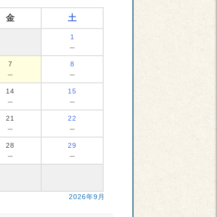
金
土
1
－
7
8
－
－
14
15
－
－
21
22
－
－
28
29
－
－
2026年9月