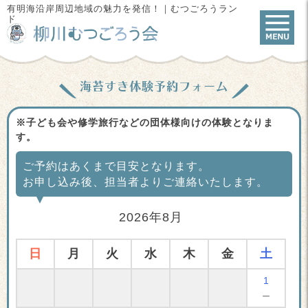
有明海沿岸周辺地域の魅力を発信！｜むつごろうラン
ド
海苔すき体験予約フォーム
※子ども会や修学旅行などの団体様向けの体験となりま
す。
ご予約はあくまで目安となります。
お申し込み後、担当者よりご連絡いたします。
2026年8月
日
月
火
水
木
金
土
1
－