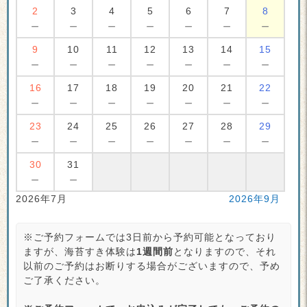
2
3
4
5
6
7
8
－
－
－
－
－
－
－
9
10
11
12
13
14
15
－
－
－
－
－
－
－
16
17
18
19
20
21
22
－
－
－
－
－
－
－
23
24
25
26
27
28
29
－
－
－
－
－
－
－
30
31
－
－
2026年7月
2026年9月
※ご予約フォームでは3日前から予約可能となっており
ますが、海苔すき体験は
1週間前
となりますので、それ
以前のご予約はお断りする場合がございますので、予め
ご了承ください。