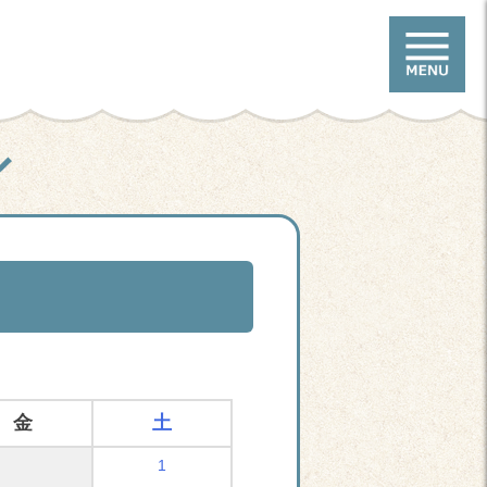
金
土
1