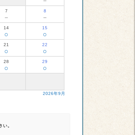
－
7
8
－
－
14
15
○
○
21
22
○
○
28
29
○
○
2026年9月
さい。