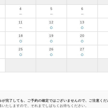
4
5
6
－
－
－
11
12
13
－
○
○
18
19
20
○
○
○
25
26
27
○
○
○
みが完了しても、ご予約の確定ではございませんので、ご注意くだ
絡いたしますので、それまでしばらくお待ちください。