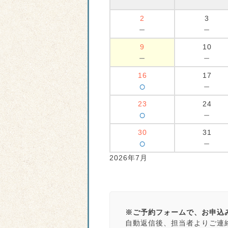
2
3
－
－
9
10
－
－
16
17
○
－
23
24
○
－
30
31
○
－
2026年7月
※ご予約フォームで、お申込
自動返信後、担当者よりご連